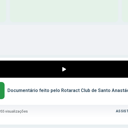
SANTO ANASTÁCIO 98 ANOS
4792
VER MAIS
Documentário feito pelo Rotaract Club de Santo Anastá
955
visualizações
ASSIST