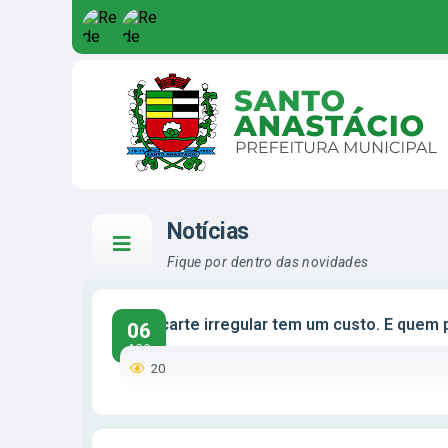
Notícias
Fique por dentro das novidades
O descarte irregular tem um custo. E quem 
06
AGO
20