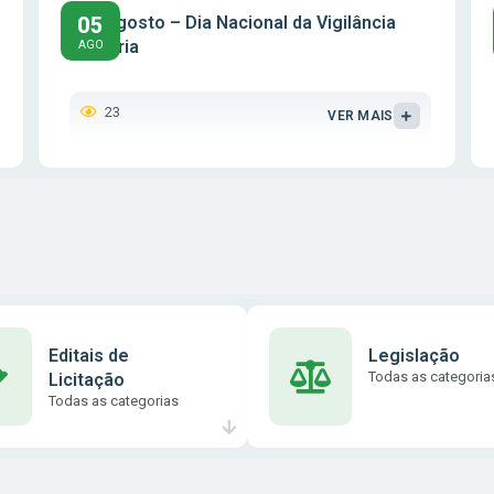
05
5 de agosto – Dia Nacional da Vigilância
Sanitária
AGO
23
VER MAIS
Editais de
Legislação
Todas as categoria
Licitação
Todas as categorias