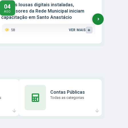
VIGILÂ
Com as lousas digitais instaladas,
04
04
REALI
professores da Rede Municipal iniciam
AGO
AGO
MEDIC
capacitação em Santo Anastácio
IRREG
58
65
VER MAIS
Contas Públicas
s
Todas as categorias