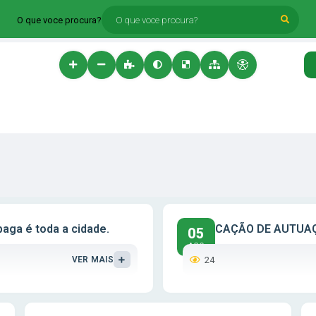
O que voce procura?
paga é toda a cidade.
NOTIFICAÇÃO DE AUTUA
05
AGO
24
VER MAIS