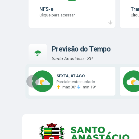
NFS-e
Tra
Clique para acessar
Cliq
Previsão do Tempo
Santo Anastácio - SP
SEXTA
07 AGO
Parcialmente nublado
max 30°
min 19°