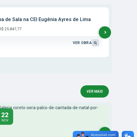
Recape
a de Sala na CEI Eugênia Ayres de Lima
CBUQ -
R$ 25.847,77
Valor:
VER OBRA
VER MAIS
22
22
NOV
NOV