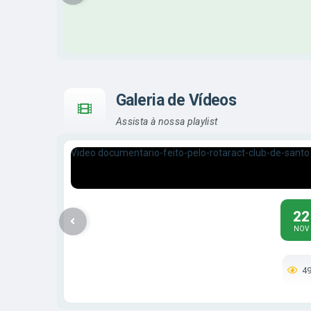
Galeria de Vídeos
Assista à nossa playlist
"SEMEAR É CUIDAR"
5022
VER MAIS
22
NOV
4