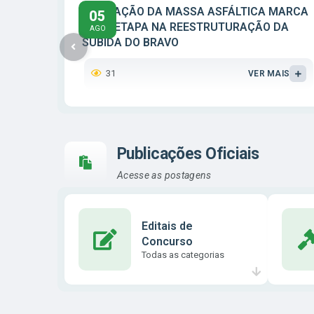
APLICAÇÃO DA MASSA ASFÁLTICA MARCA
05
NOVA ETAPA NA REESTRUTURAÇÃO DA
AGO
SUBIDA DO BRAVO
31
VER MAIS
Publicações Oficiais
Acesse as postagens
Editais de
Concurso
Todas as categorias