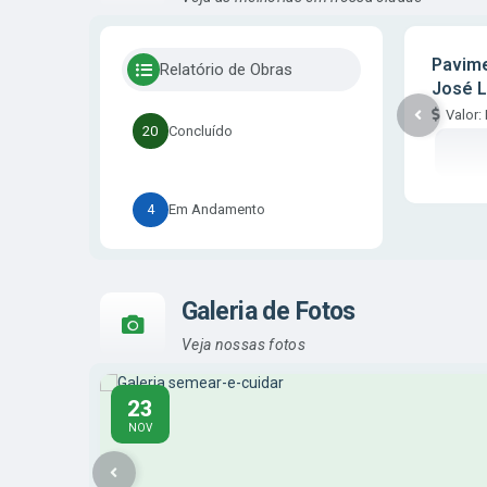
Pavime
Relatório de Obras
José L
Valor:
20
Concluído
4
Em Andamento
Galeria de Fotos
Veja nossas fotos
23
NOV